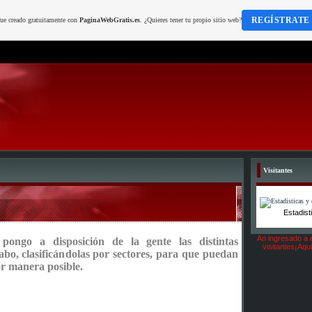
REGÍSTRATE
fue creado gratuitamente con
PaginaWebGratis.es
. ¿Quieres tener tu propio sitio web?
Visitantes
Estadist
An ingresado a 
 pongo
a disposición de la gente
las distintas
visitantes¡Aqu
cabo, clasificándolas por sectores, para que puedan
r manera posible.