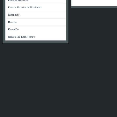
Libro de visitantes
Foro de Usuarios de Nicolinux
Nicolinux 4
Derecho
Karate-Do
Nokia 5130 Email Yahoo