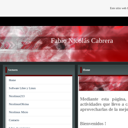
Este sitio web 
Fabio Nicolás Cabrera
Sectores
Home
Home
Software Libre y Linux
Nicolinux213
Mediante esta página,
actividades que llevo a 
NicolinuxOficina
aprovecharlas de la mejo
Nicolinux Micro
Contacto
Bienvenidos !